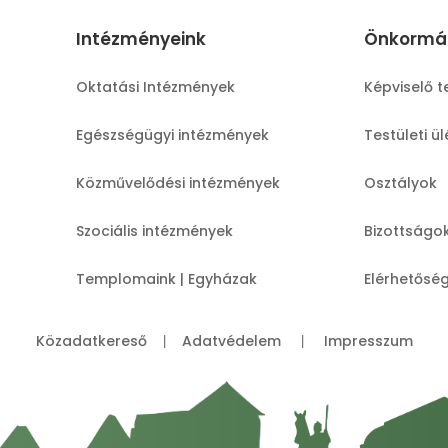
Intézményeink
Önkormá
Oktatási Intézmények
Képviselő t
Egészségügyi intézmények
Testületi ü
Közművelődési intézmények
Osztályok
Szociális intézmények
Bizottságo
Templomaink | Egyházak
Elérhetősé
Közadatkereső
Adatvédelem
Impresszum
|
|