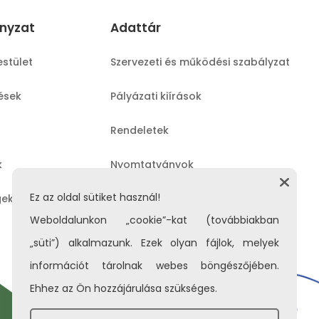
nyzat
Adattár
estület
Szervezeti és működési szabályzat
lések
Pályázati kiírások
Rendeletek
k
Nyomtatványok
Ez az oldal sütiket használ!
gek
Közérdekű adatok
Weboldalunkon „cookie”-kat (továbbiakban
„süti”) alkalmazunk. Ezek olyan fájlok, melyek
információt tárolnak webes böngészőjében.
Ehhez az Ön hozzájárulása szükséges.