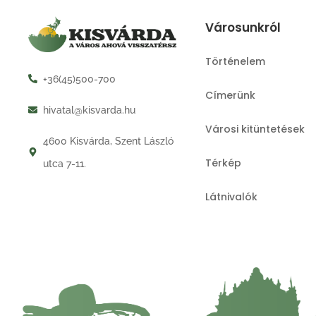
Városunkról
Történelem
+36(45)500-700
Címerünk
hivatal@kisvarda.hu
Városi kitüntetések
4600 Kisvárda, Szent László
Térkép
utca 7-11.
Látnivalók