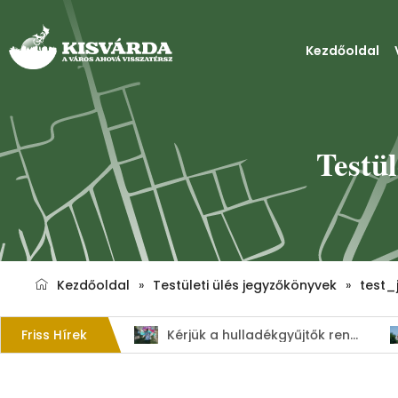
Kezdőoldal
Testül
Kezdőoldal
»
Testületi ülés jegyzőkönyvek
»
test_
Friss Hírek
1. Szent István – napi kenyérverseny
Kérjük a hulladékgyűjtők rendeltetésszerű használatát!