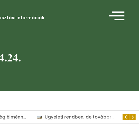
asztási információk
4.24.
Amikor a segítség élménnyé válik
Ügyeleti rendben, de továbbra is a lakosság szolgálatában tart nyitva a Kisvárdai Polgármesteri Hivatal