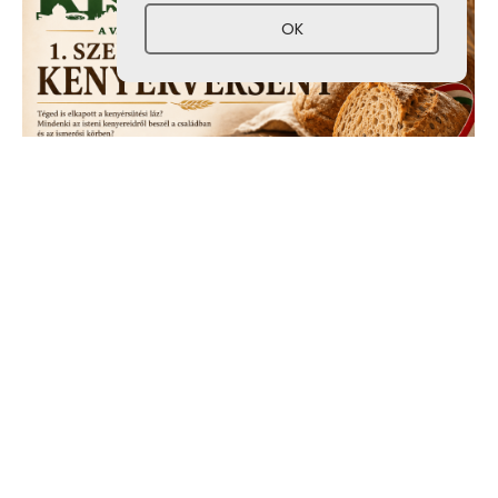
OK
1. Szent István – napi kenyérverseny