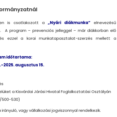
kormányzatnál
en is csatlakozott a
„Nyári diákmunka”
elnevezésű
. A program – prevenciós jelleggel – már diákkorban elő
 és ezzel a korai munkatapasztalat-szerzés mellett a
am időtartama:
2.-2025. augusztus 15.
és
lüket a Kisvárdai Járási Hivatal Foglalkoztatási Osztályán
5/500-530)
rányuló, vagy vállalkozási jogviszonnyal rendelkezik.