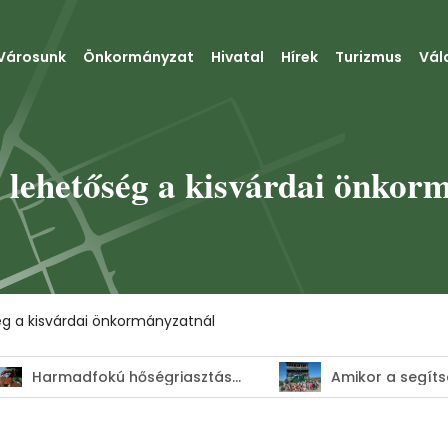
Városunk
Önkormányzat
Hivatal
Hírek
Turizmus
Vál
lehetőség a kisvárdai önkor
g a kisvárdai önkormányzatnál
Harmadfokú hőségriasztás–MEGHOSSZABBÍTVA!