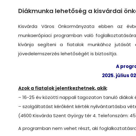
Diákmunka lehetőség a kisvárdai ön
Kisvárda Város Önkormányzata ebben az évb
munkaerőpiaci programban való foglalkoztatására
kívánja segíteni a fiatalok munkához jutását
jövedelemszerzés lehetőségét is biztosítja.
A progr
2025. július 0
Azok a fiatalok jelentkezhetnek, akik
:
– 16-25 év közötti nappali tagozaton tanuló diákok 
– szolgáltatást kérőként kérték nyilvántartásba véte
(4600 Kisvárda Szent György tér 4. Telefonszám: 4
A programban nem vehet részt, aki foglalkoztatásra i