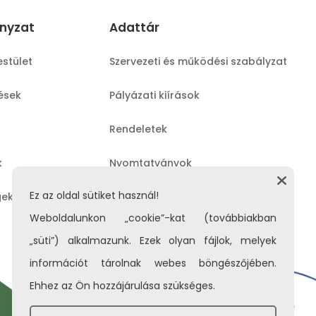
nyzat
Adattár
estület
Szervezeti és működési szabályzat
lések
Pályázati kiírások
Rendeletek
k
Nyomtatványok
Ez az oldal sütiket használ!
gek
Közérdekű adatok
Weboldalunkon „cookie”-kat (továbbiakban
„süti”) alkalmazunk. Ezek olyan fájlok, melyek
információt tárolnak webes böngészőjében.
Ehhez az Ön hozzájárulása szükséges.