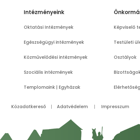
Intézményeink
Önkormá
Oktatási Intézmények
Képviselő t
Egészségügyi intézmények
Testületi ü
Közművelődési intézmények
Osztályok
Szociális intézmények
Bizottságo
Templomaink | Egyházak
Elérhetősé
Közadatkereső
Adatvédelem
Impresszum
|
|