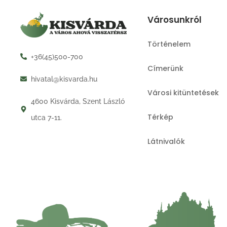
Városunkról
Történelem
+36(45)500-700
Címerünk
hivatal@kisvarda.hu
Városi kitüntetések
4600 Kisvárda, Szent László
Térkép
utca 7-11.
Látnivalók