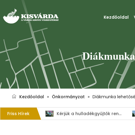
Kezdőoldal
Diákmunka 
Kezdőoldal
»
Önkormányzat
»
Diákmunka lehetősé
Friss Hírek
1. Szent István – napi kenyérverseny
Kérjük a hulladékgyűjtők rendeltetésszerű használatát!