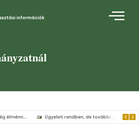
asztási információk
mányzatnál
Amikor a segítség élménnyé válik
Ügyeleti rendben, de továbbra is a lakosság szolgálatában tart nyitva a Kisvárdai Polgármesteri Hivatal