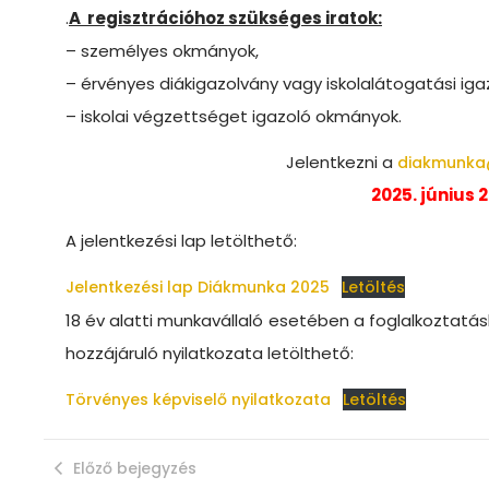
.
A regisztrációhoz szükséges iratok:
– személyes okmányok,
– érvényes diákigazolvány vagy iskolalátogatási iga
– iskolai végzettséget igazoló okmányok.
Jelentkezni a
diakmunka
2025. június 2
A jelentkezési lap letölthető:
Jelentkezési lap Diákmunka 2025
Letöltés
18 év alatti munkavállaló esetében a foglalkoztatá
hozzájáruló nyilatkozata letölthető:
Törvényes képviselő nyilatkozata
Letöltés
Előző bejegyzés