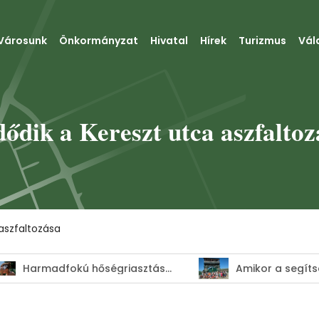
Városunk
Önkormányzat
Hivatal
Hírek
Turizmus
Vál
ődik a Kereszt utca aszfaltoz
aszfaltozása
Harmadfokú hőségriasztás–MEGHOSSZABBÍTVA!