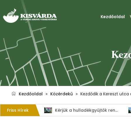
Kezdőoldal
Kezd
Kezdőoldal
»
Közérdekű
»
Kezdődik a Kereszt utca 
Friss Hírek
1. Szent István – napi kenyérverseny
Kérjük a hulladékgyűjtők rendeltetésszerű használatát!