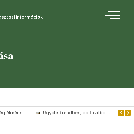
asztási információk
ása
Amikor a segítség élménnyé válik
Ügyeleti rendben, de továbbra is a lakosság szolgálatában tart nyitva a Kisvárdai Polgármesteri Hivatal