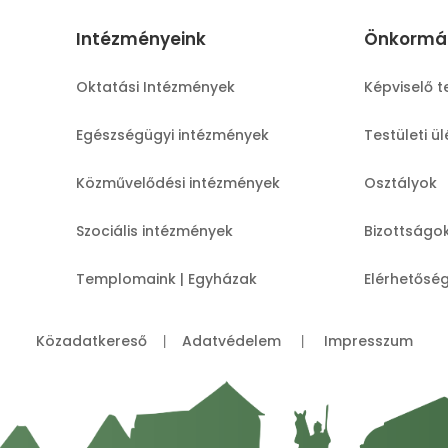
Intézményeink
Önkormá
Oktatási Intézmények
Képviselő t
Egészségügyi intézmények
Testületi ü
Közművelődési intézmények
Osztályok
Szociális intézmények
Bizottságo
Templomaink | Egyházak
Elérhetősé
Közadatkereső
Adatvédelem
Impresszum
|
|