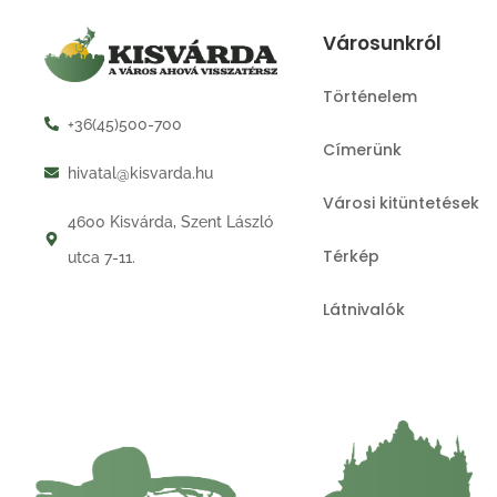
Városunkról
Történelem
+36(45)500-700
Címerünk
hivatal@kisvarda.hu
Városi kitüntetések
4600 Kisvárda, Szent László
Térkép
utca 7-11.
Látnivalók