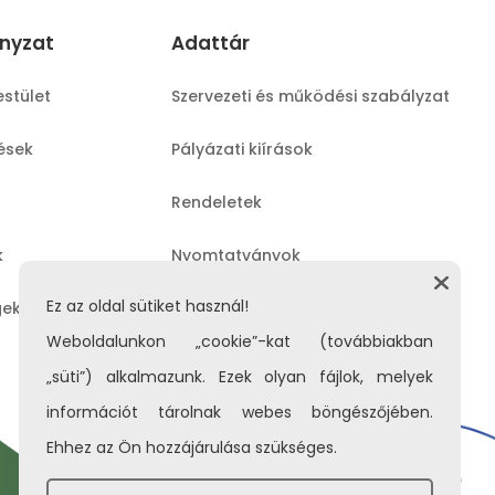
nyzat
Adattár
estület
Szervezeti és működési szabályzat
lések
Pályázati kiírások
Rendeletek
k
Nyomtatványok
Ez az oldal sütiket használ!
gek
Közérdekű adatok
Weboldalunkon „cookie”-kat (továbbiakban
„süti”) alkalmazunk. Ezek olyan fájlok, melyek
információt tárolnak webes böngészőjében.
Ehhez az Ön hozzájárulása szükséges.