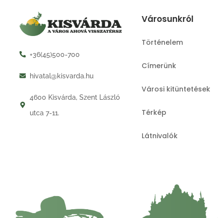
Városunkról
Történelem
+36(45)500-700
Címerünk
hivatal@kisvarda.hu
Városi kitüntetések
4600 Kisvárda, Szent László
Térkép
utca 7-11.
Látnivalók