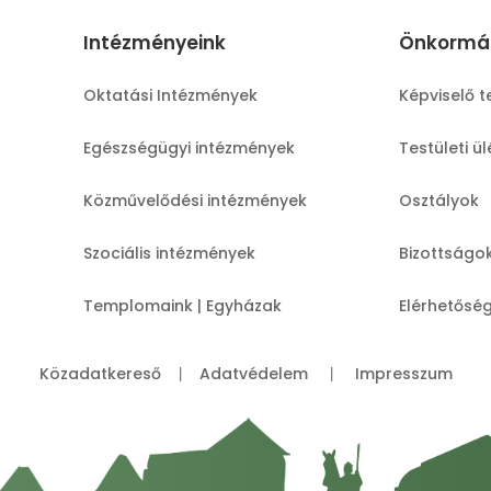
Intézményeink
Önkormá
Oktatási Intézmények
Képviselő t
Egészségügyi intézmények
Testületi ü
Közművelődési intézmények
Osztályok
Szociális intézmények
Bizottságo
Templomaink | Egyházak
Elérhetősé
Közadatkereső
Adatvédelem
Impresszum
|
|