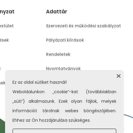
nyzat
Adattár
estület
Szervezeti és működési szabályzat
lések
Pályázati kiírások
Rendeletek
k
Nyomtatványok
Ez az oldal sütiket használ!
gek
Közérdekű adatok
Weboldalunkon „cookie”-kat (továbbiakban
„süti”) alkalmazunk. Ezek olyan fájlok, melyek
információt tárolnak webes böngészőjében.
Ehhez az Ön hozzájárulása szükséges.