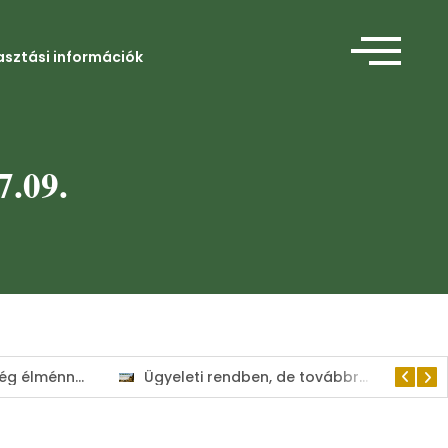
asztási információk
7.09.
Amikor a segítség élménnyé válik
Ügyeleti rendben, de továbbra is a lakosság szolgálatában tart nyitva a Kisvárdai Polgármesteri Hivatal