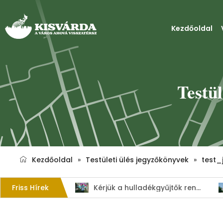
Kezdőoldal
Testül
Kezdőoldal
»
Testületi ülés jegyzőkönyvek
»
test_
Friss Hírek
1. Szent István – napi kenyérverseny
Kérjük a hulladékgyűjtők rendeltetésszerű használatát!