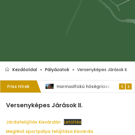
Kezdőoldal
»
Pályázatok
»
Versenyképes Járások II.
Friss Hírek
Kérjük a hulladékgyűjtők rendeltetésszerű használatát!
Harmadfokú hőségriasztás–MEGHOSSZABBÍTVA!
Versenyképes Járások II.
Járdafelújítás Kisvárdán
Letöltés
Meglévő sportpálya felújítása Kisvárda