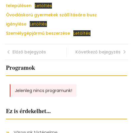
településen
Letöltés
Óvodáskorú gyermekek szállítására busz
igénylése
Letöltés
Személygépjármű beszerzése
Letöltés
Előző bejegyzés
Következő bejegyzés
Programok
Jelenleg nincs programunk!
Ez is érdekelhet...
Városunk történelme