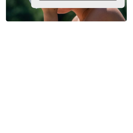
Harmadfokú hőségriasztás–MEGHOSSZABBÍTVA!
Amikor a segítség élménnyé válik
Archívum